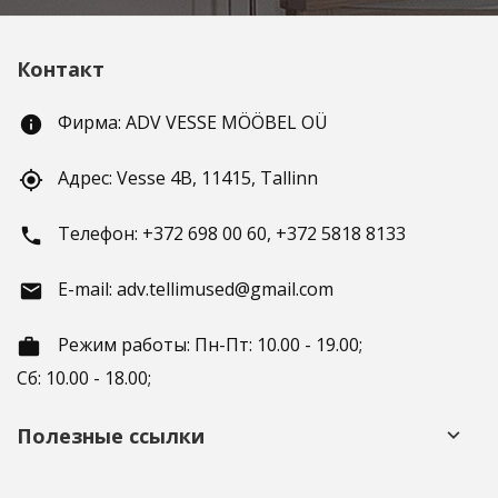
Контакт
Фирма: ADV VESSE MÖÖBEL OÜ
info
Адрес: Vesse 4B, 11415, Tallinn
gps_fixed
Телефон: +372 698 00 60, +372 5818 8133
phone
E-mail: adv.tellimused@gmail.com
email
Режим работы: Пн-Пт: 10.00 - 19.00;
working_hours
Сб: 10.00 - 18.00;
Полезные ссылки
keyboard_arrow_down