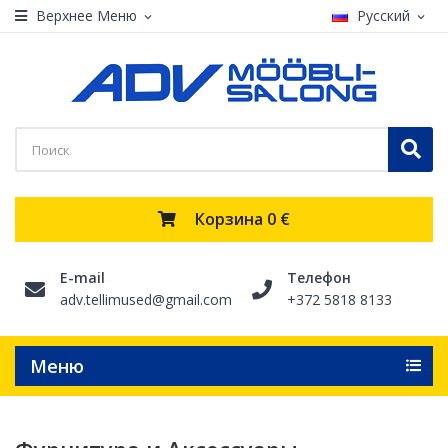
Верхнее Меню
Русский
expand_more
expand_more
Корзина
0 €
E-mail
Телефон
adv.tellimused@gmail.com
+372 5818 8133
Меню