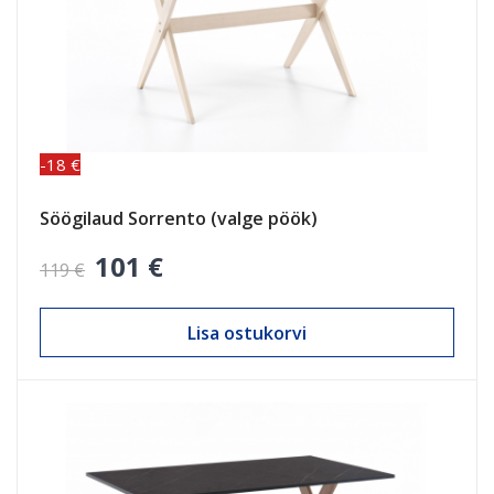
-18 €
Söögilaud Sorrento (valge pöök)
101 €
119 €
Lisa ostukorvi