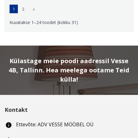
1
2

Kuvatakse 1–24 toodet (kokku 31)
Külastage meie poodi aadressil Vesse
4B, Tallinn. Hea meelega ootame Teid
külla!
Kontakt
Ettevõte: ADV VESSE MÖÖBEL OÜ
info