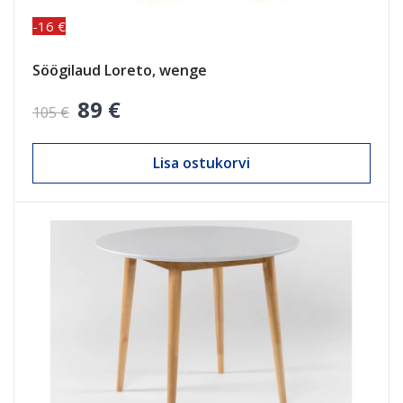
-16 €
Söögilaud Loreto, wenge
89 €
105 €
Lisa ostukorvi