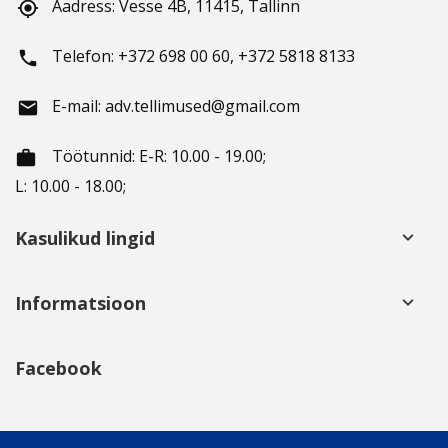
Aadress: Vesse 4B, 11415, Tallinn
gps_fixed
Telefon: +372 698 00 60, +372 5818 8133
phone
E-mail: adv.tellimused@gmail.com
email
Töötunnid
: E-R: 10.00 - 19.00;
working_hours
L: 10.00 - 18.00;
Kasulikud lingid
keyboard_arrow_down
Informatsioon
keyboard_arrow_down
Facebook