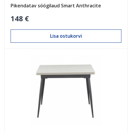
Pikendatav söögilaud Smart Anthracite
148 €
Lisa ostukorvi