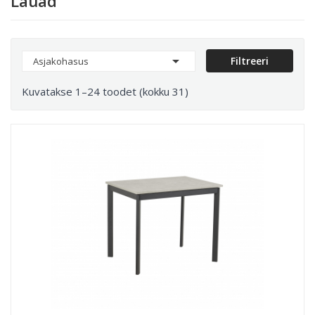
Lauad

Filtreeri
Asjakohasus
Kuvatakse 1–24 toodet (kokku 31)