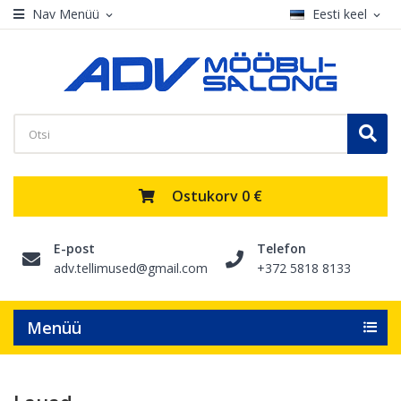
Nav Menüü
Eesti keel
expand_more
expand_more
Ostukorv
0 €
E-post
Telefon
adv.tellimused@gmail.com
+372 5818 8133
Menüü