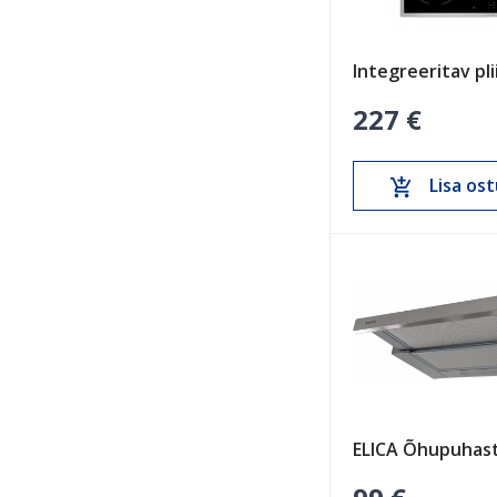
227 €
Lisa ost
add_shopping_cart