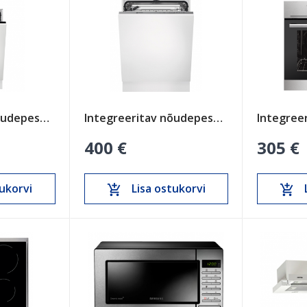
Integreeritav nõudepesumasin Electrolux 450mm
Integreeritav nõudepesumasin Electrolux 600mm
400 €
305 €
ukorvi
Lisa ostukorvi
add_shopping_cart
add_shopping_cart