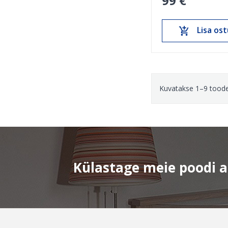
99 €
Lisa ost
add_shopping_cart
Kuvatakse 1–9 toode
Külastage meie poodi aa