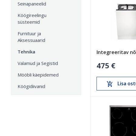
Seinapaneelid
Köögireelingu
süsteemid
Furnituur ja
Aksessuaarid
Tehnika
Valamud ja Segistid
475 €
Mööbli käepidemed
Lisa ost
add_shopping_cart
Köögidiivanid