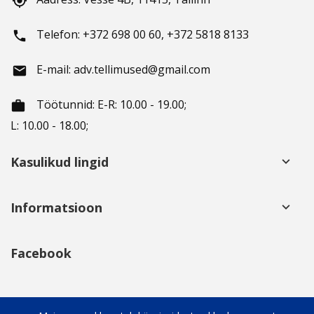
gps_fixed
Telefon: +372 698 00 60, +372 5818 8133
phone
E-mail: adv.tellimused@gmail.com
email
Töötunnid
: E-R: 10.00 - 19.00;
working_hours
L: 10.00 - 18.00;
Kasulikud lingid
keyboard_arrow_down
Informatsioon
keyboard_arrow_down
Facebook
Sotsiaalsed võrgustikud
keyboard_arrow_down