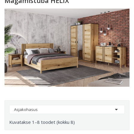
Magamistuba HELIX

Asjakohasus
Kuvatakse 1–8 toodet (kokku 8)