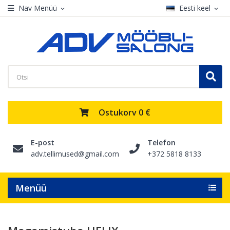
Nav Menüü
Eesti keel
expand_more
expand_more
Ostukorv
0 €
E-post
Telefon
adv.tellimused@gmail.com
+372 5818 8133
Menüü