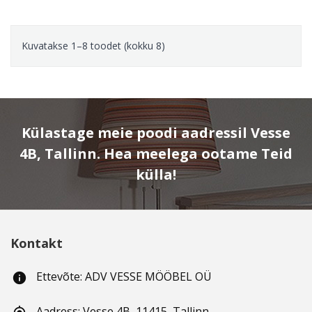
Kuvatakse 1–8 toodet (kokku 8)
Külastage meie poodi aadressil Vesse
4B, Tallinn. Hea meelega ootame Teid
külla!
Kontakt
Ettevõte: ADV VESSE MÖÖBEL OÜ
info
Aadress: Vesse 4B, 11415, Tallinn