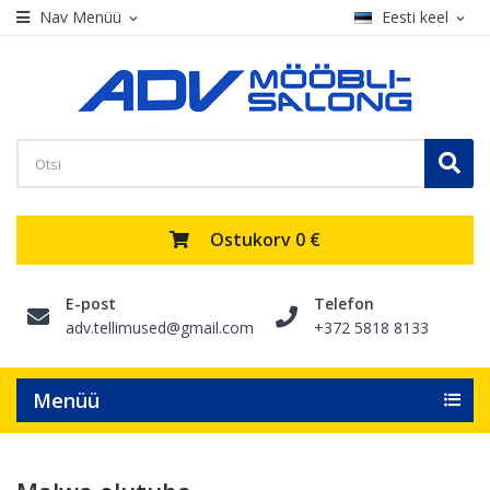
Nav Menüü
Eesti keel
expand_more
expand_more
Ostukorv
0 €
E-post
Telefon
adv.tellimused@gmail.com
+372 5818 8133
Menüü