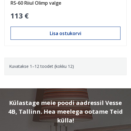
RS-60 Riiul Olimp valge
113 €
Lisa ostukorvi
Kuvatakse 1–12 toodet (kokku 12)
Külastage meie poodi aadressil Vesse
4B, Tallinn. Hea meelega ootame Teid
külla!