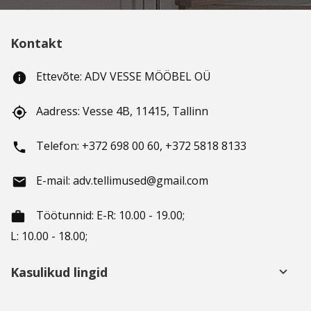
Kontakt
Ettevõte: ADV VESSE MÖÖBEL OÜ
info
Aadress: Vesse 4B, 11415, Tallinn
gps_fixed
Telefon: +372 698 00 60, +372 5818 8133
phone
E-mail: adv.tellimused@gmail.com
email
Töötunnid
: E-R: 10.00 - 19.00;
working_hours
L: 10.00 - 18.00;
Kasulikud lingid
keyboard_arrow_down