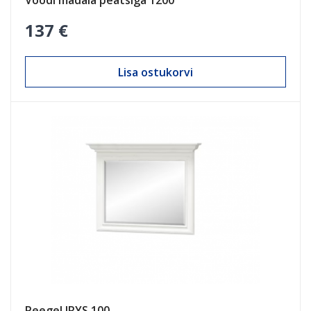
Voodi madala peatsiga 1200
137 €
Lisa ostukorvi
Peegel IRYS 100