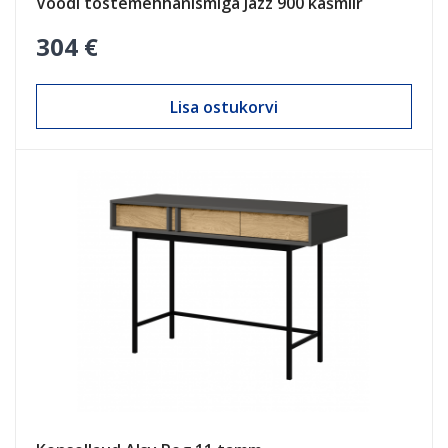
Voodi tõstemehhanismiga Jazz 900 kašmiir
304 €
Lisa ostukorvi