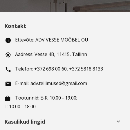
Kontakt
Ettevõte: ADV VESSE MÖÖBEL OÜ
info
Aadress: Vesse 4B, 11415, Tallinn
gps_fixed
Telefon: +372 698 00 60, +372 5818 8133
phone
E-mail: adv.tellimused@gmail.com
email
Töötunnid
: E-R: 10.00 - 19.00;
working_hours
L: 10.00 - 18.00;
Kasulikud lingid
keyboard_arrow_down