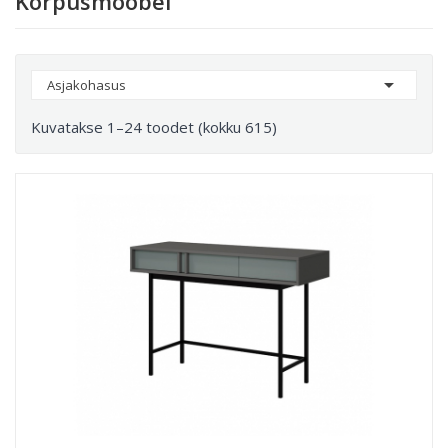
Korpusmööbel

Asjakohasus
Kuvatakse 1–24 toodet (kokku 615)