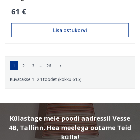
61 €
Lisa ostukorvi
…
1
2
3
26

Kuvatakse 1–24 toodet (kokku 615)
Külastage meie poodi aadressil Vesse
4B, Tallinn. Hea meelega ootame Teid
külla!