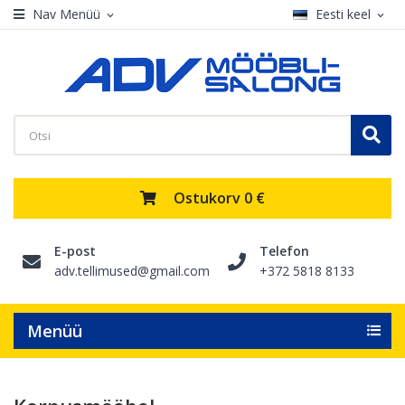
Nav Menüü
Eesti keel
expand_more
expand_more
Ostukorv
0 €
E-post
Telefon
adv.tellimused@gmail.com
+372 5818 8133
Menüü