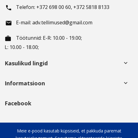
Telefon: +372 698 00 60, +372 5818 8133
phone
E-mail: adv.tellimused@gmail.com
email
Töötunnid
: E-R: 10.00 - 19.00;
working_hours
L: 10.00 - 18.00;
Kasulikud lingid
keyboard_arrow_down
Informatsioon
keyboard_arrow_down
Facebook
Sotsiaalsed võrgustikud
keyboard_arrow_down
Meie e-pood kasutab küpsiseid, et pakkuda paremat