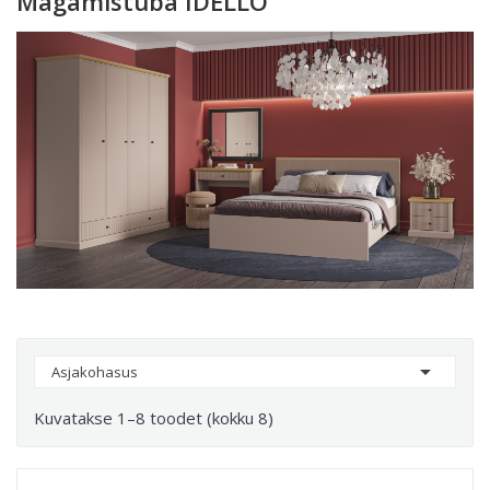
Magamistuba IDELLO

Asjakohasus
Kuvatakse 1–8 toodet (kokku 8)