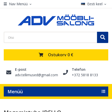
Nav Menüü
Eesti keel
expand_more
expand_more
Ostukorv
0 €
E-post
Telefon
adv.tellimused@gmail.com
+372 5818 8133
Menüü