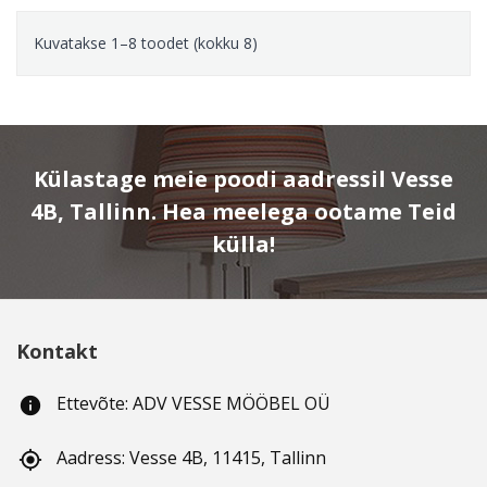
Kuvatakse 1–8 toodet (kokku 8)
Külastage meie poodi aadressil Vesse
4B, Tallinn. Hea meelega ootame Teid
külla!
Kontakt
Ettevõte: ADV VESSE MÖÖBEL OÜ
info
Aadress: Vesse 4B, 11415, Tallinn
gps_fixed