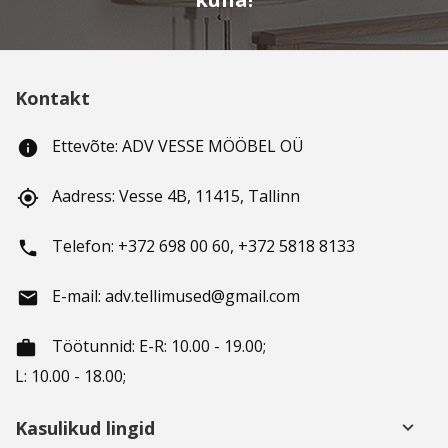
Kontakt
Ettevõte: ADV VESSE MÖÖBEL OÜ
info
Aadress: Vesse 4B, 11415, Tallinn
gps_fixed
Telefon: +372 698 00 60, +372 5818 8133
phone
E-mail: adv.tellimused@gmail.com
email
Töötunnid
: E-R: 10.00 - 19.00;
working_hours
L: 10.00 - 18.00;
Kasulikud lingid
keyboard_arrow_down