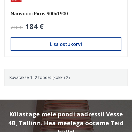
Narivoodi Pirus 900x1900
184 €
216 €
Lisa ostukorvi
Kuvatakse 1–2 toodet (kokku 2)
Külastage meie poodi aadressil Vesse
4B, Tallinn. Hea meelega ootame Teid
külla!