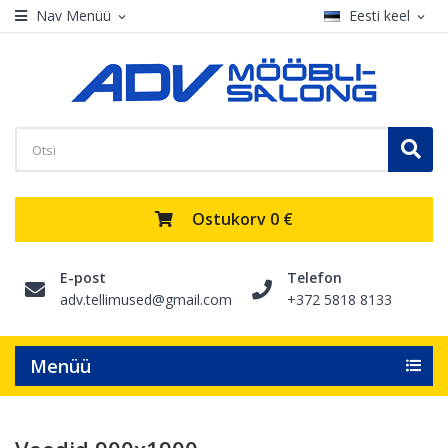
Nav Menüü
Eesti keel
expand_more
expand_more
Ostukorv
0 €
E-post
Telefon
adv.tellimused@gmail.com
+372 5818 8133
Menüü