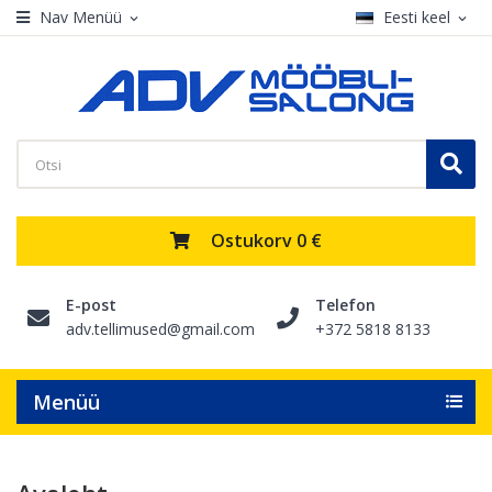
Nav Menüü
Eesti keel
expand_more
expand_more
Ostukorv
0 €
E-post
Telefon
adv.tellimused@gmail.com
+372 5818 8133
Menüü