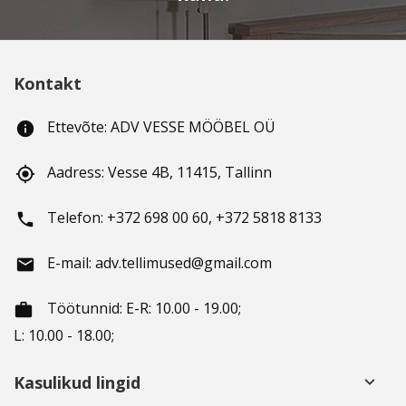
Kontakt
Ettevõte: ADV VESSE MÖÖBEL OÜ
info
Aadress: Vesse 4B, 11415, Tallinn
gps_fixed
Telefon: +372 698 00 60, +372 5818 8133
phone
E-mail: adv.tellimused@gmail.com
email
Töötunnid
: E-R: 10.00 - 19.00;
working_hours
L: 10.00 - 18.00;
Kasulikud lingid
keyboard_arrow_down