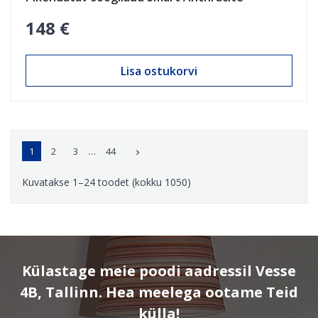
148 €
Lisa ostukorvi
…
1
2
3
44

Kuvatakse 1–24 toodet (kokku 1050)
Külastage meie poodi aadressil Vesse
4B, Tallinn. Hea meelega ootame Teid
külla!