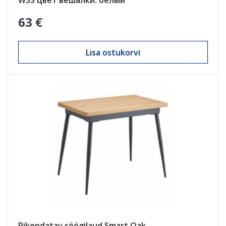
W33 цвет вешалки: белый
63 €
Lisa ostukorvi
Pikendatav söögilaud Smart Oak