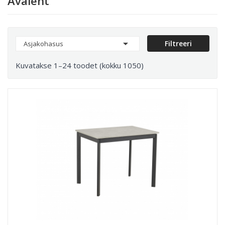
Avaleht

Filtreeri
Asjakohasus
Kuvatakse 1–24 toodet (kokku 1050)