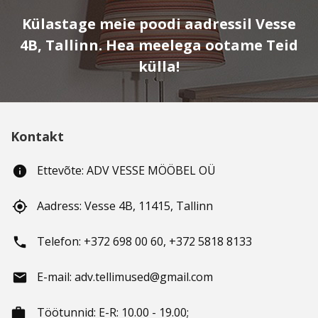
Külastage meie poodi aadressil Vesse
4B, Tallinn. Hea meelega ootame Teid
külla!
Kontakt
Ettevõte: ADV VESSE MÖÖBEL OÜ
info
Aadress: Vesse 4B, 11415, Tallinn
gps_fixed
Telefon: +372 698 00 60, +372 5818 8133
phone
E-mail: adv.tellimused@gmail.com
email
Töötunnid
: E-R: 10.00 - 19.00;
working_hours