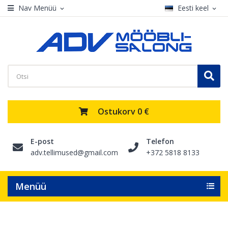
Nav Menüü
Eesti keel
expand_more
expand_more
Ostukorv
0 €
E-post
Telefon
adv.tellimused@gmail.com
+372 5818 8133
Menüü