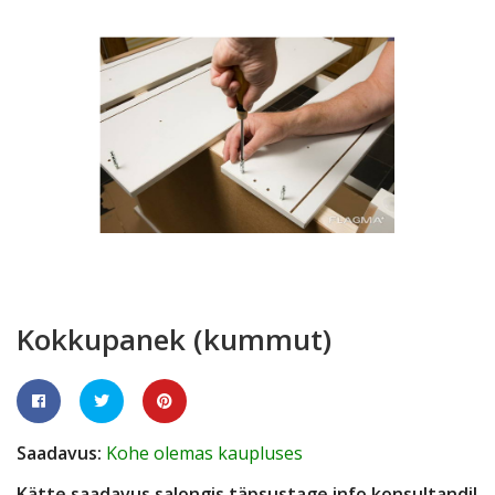

Kokkupanek (kummut)
Saadavus:
Kohe olemas kaupluses
Kätte saadavus salongis täpsustage info konsultandil