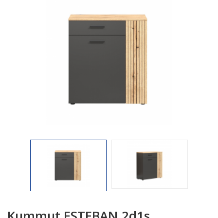

Kummut ESTEBAN 2d1s