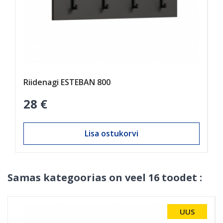
Riidenagi ESTEBAN 800
P
28 €
6
Lisa ostukorvi
Samas kategoorias on veel 16 toodet :
UUS