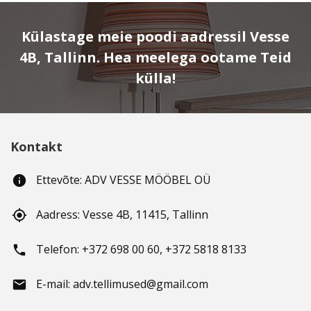
Külastage meie poodi aadressil Vesse
4B, Tallinn. Hea meelega ootame Teid
külla!
Kontakt
Ettevõte: ADV VESSE MÖÖBEL OÜ
info
Aadress: Vesse 4B, 11415, Tallinn
gps_fixed
Telefon: +372 698 00 60, +372 5818 8133
phone
E-mail: adv.tellimused@gmail.com
email