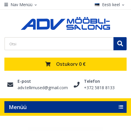
Nav Menüü
Eesti keel
expand_more
expand_more
Ostukorv
0 €
E-post
Telefon
adv.tellimused@gmail.com
+372 5818 8133
Menüü