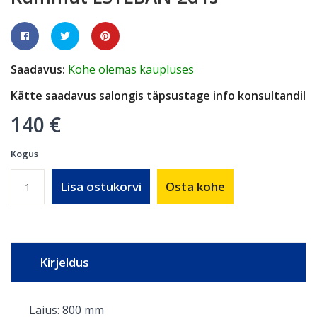
Saadavus:
Kohe olemas kaupluses
Kätte saadavus salongis täpsustage info konsultandil
140 €
Kogus
Lisa ostukorvi
Osta kohe
Kirjeldus
Laius: 800 mm