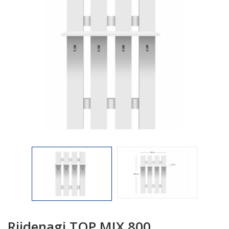

Riidenagi TOP MIX 800