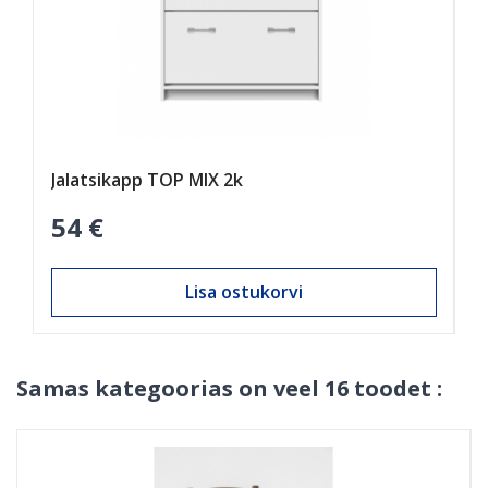
Jalatsikapp TOP MIX 2k
J
54 €
8
Lisa ostukorvi
Samas kategoorias on veel 16 toodet :