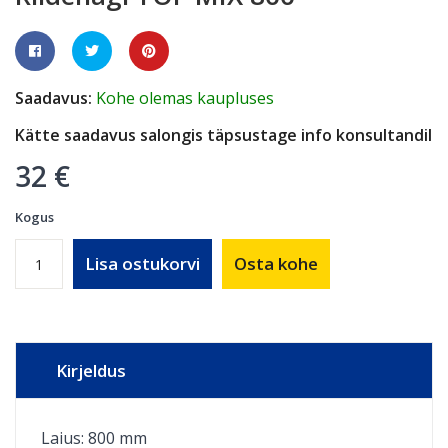
Saadavus:
Kohe olemas kaupluses
Kätte saadavus salongis täpsustage info konsultandil
32 €
Kogus
Lisa ostukorvi
Osta kohe
Kirjeldus
Laius: 800 mm