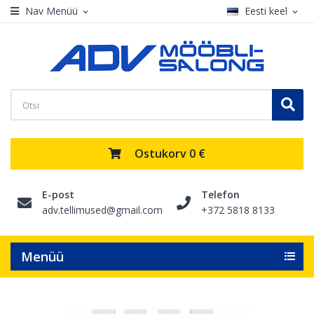
Nav Menüü
Eesti keel
expand_more
expand_more
Ostukorv
0 €
E-post
Telefon
adv.tellimused@gmail.com
+372 5818 8133
Menüü