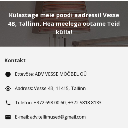
Külastage meie poodi aadressil Vesse
4B, Tallinn. Hea meelega ootame Teid
külla!
Kontakt
Ettevõte: ADV VESSE MÖÖBEL OÜ
info
Aadress: Vesse 4B, 11415, Tallinn
gps_fixed
Telefon: +372 698 00 60, +372 5818 8133
phone
E-mail: adv.tellimused@gmail.com
email