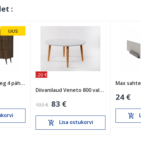
et :
UUS
-20 €
Kummut Ademo Reg 4 pähkel
Diivanilaud Veneto 800 valge
24 €
83 €
103 €
ukorvi
L
add_shopping_cart
Lisa ostukorvi
add_shopping_cart