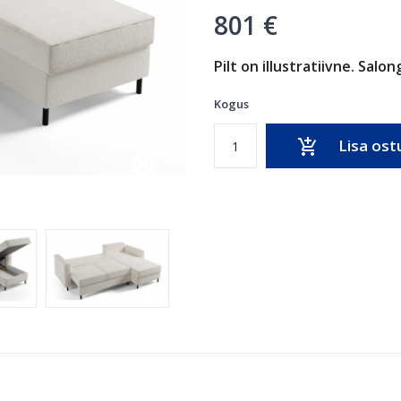
801 €
Pilt on illustratiivne. Sal
Kogus
Lisa ost
add_shopping_cart
