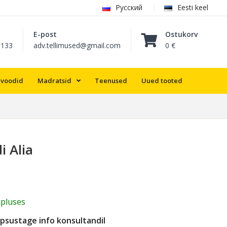
Русский
Eesti keel
E-post
Ostukorv
8133
adv.tellimused@gmail.com
0 €
lvoodid
Madratsid
Teenused
Uued tooted
 Alia
pluses
psustage info konsultandil