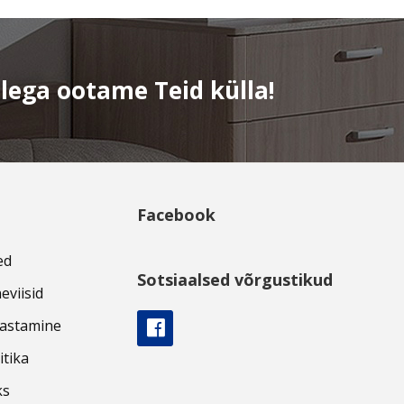
elega ootame Teid külla!
Facebook
ed
Sotsiaalsed võrgustikud
eviisid
gastamine
itika
ks