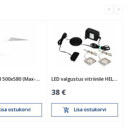
Max sahtel 500x580 (Max-13)
LED valgustus vitriinile HELIX 1d1w
Ja
38 €
7
isa ostukorvi
Lisa ostukorvi
add_shopping_cart