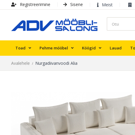
Registreerimine
Sisene
Meist
Toad
Pehme mööbel
Köögid
Lauad
To
Avalehele
Nurgadiivanvoodi Alia