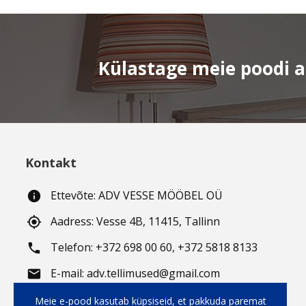
Külastage meie poodi aa
Kontakt
Ettevõte: ADV VESSE MÖÖBEL OÜ
info
Aadress: Vesse 4B, 11415, Tallinn
gps_fixed
Telefon: +372 698 00 60, +372 5818 8133
phone
E-mail: adv.tellimused@gmail.com
email
Töötunnid
: E-R: 10.00 - 19.00;
working_hours
Meie e-pood kasutab küpsiseid, et pakkuda paremat