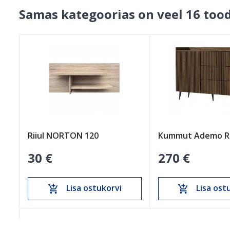
Samas kategoorias on veel 16 tood
Riiul NORTON 120
30 €
270 €
Lisa ostukorvi
Lisa ost
add_shopping_cart
add_shopping_cart