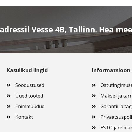
dressil Vesse 4B, Tallinn. Hea me
Kasulikud lingid
Informatsioon
Soodustused
Ostutingimus
Uued tooted
Makse- ja tarn
Enimmüüdud
Garantii ja ta
Kontakt
Privaatsuspoli
ESTO järelma