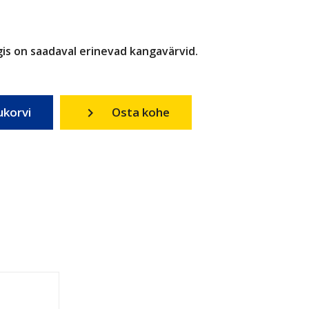
ongis on saadaval erinevad kangavärvid.
ukorvi
Osta kohe
keyboard_arrow_right