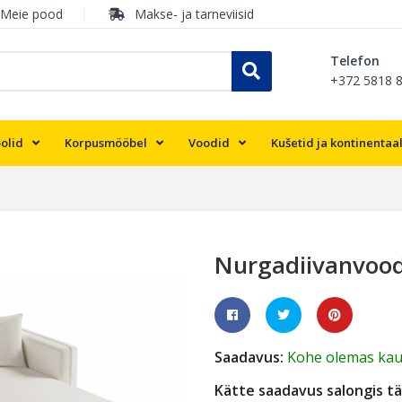
Meie pood
Makse- ja tarneviisid
Telefon
+372 5818 
olid
Korpusmööbel
Voodid
Kušetid ja kontinentaa
Nurgadiivanvoodi
Saadavus:
Kohe olemas kau
Kätte saadavus salongis tä