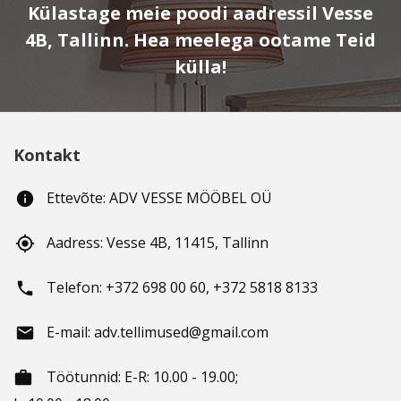
Külastage meie poodi aadressil Vesse
4B, Tallinn. Hea meelega ootame Teid
külla!
Kontakt
Ettevõte: ADV VESSE MÖÖBEL OÜ
info
Aadress: Vesse 4B, 11415, Tallinn
gps_fixed
Telefon: +372 698 00 60, +372 5818 8133
phone
E-mail: adv.tellimused@gmail.com
email
Töötunnid
: E-R: 10.00 - 19.00;
working_hours