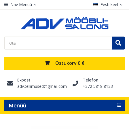
Nav Menüü
Eesti keel
expand_more
expand_more
Ostukorv
0 €
E-post
Telefon
adv.tellimused@gmail.com
+372 5818 8133
Menüü