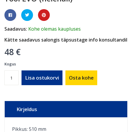
Saadavus:
Kohe olemas kaupluses
Kätte saadavus salongis täpsustage info konsultandil
48 €
Kogus
Lisa ostukorvi
Osta kohe
Kirjeldus
Pikkus: 510 mm