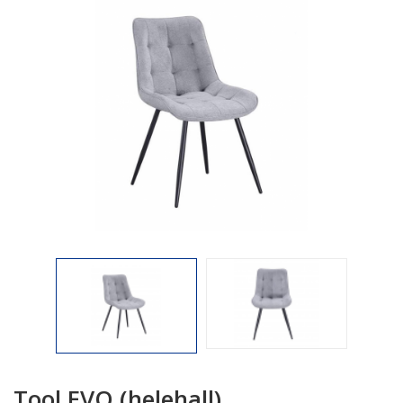

Tool EVO (helehall)