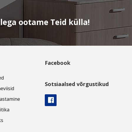
elega ootame Teid külla!
Facebook
ed
Sotsiaalsed võrgustikud
eviisid
gastamine
itika
ks