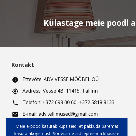
Külastage meie poodi aa
Kontakt
Ettevõte: ADV VESSE MÖÖBEL OÜ
info
Aadress: Vesse 4B, 11415, Tallinn
gps_fixed
Telefon: +372 698 00 60, +372 5818 8133
phone
E-mail: adv.tellimused@gmail.com
email
Töötunnid
: E-R: 10.00 - 19.00;
working_hours
Meie e-pood kasutab küpsiseid, et pakkuda paremat
kasutajakogemust. Soovitame aktsepteerida küpsiste
L: 10.00 - 18.00;