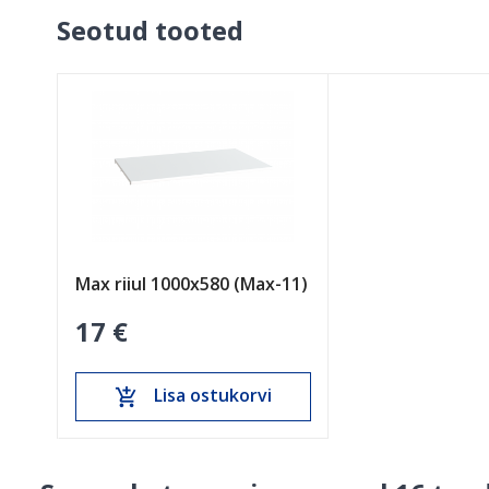
Seotud tooted
Max riiul 1000x580 (Max-11)
17 €
Lisa ostukorvi
add_shopping_cart