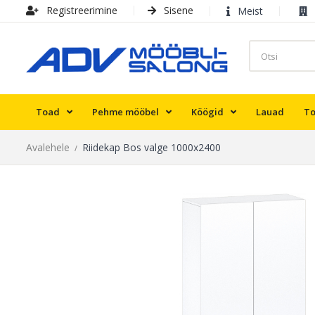
Registreerimine
Sisene
Meist
Toad
Pehme mööbel
Köögid
Lauad
To
Avalehele
Riidekap Bos valge 1000х2400