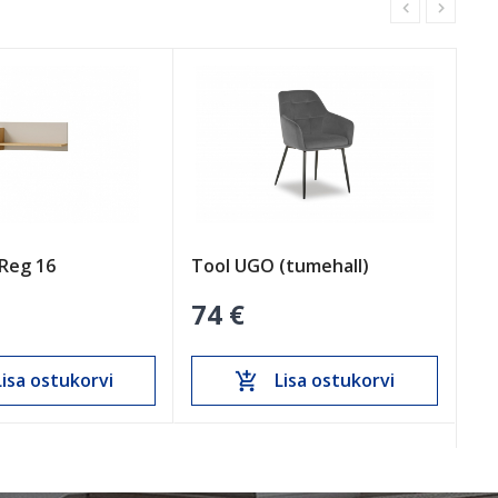
 Reg 16
Tool UGO (tumehall)
Nu
74 €
9
isa ostukorvi
Lisa ostukorvi
add_shopping_cart