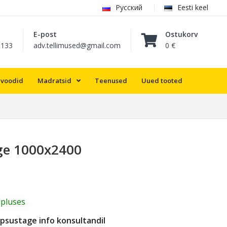
Русский
Eesti keel
E-post
Ostukorv
8133
adv.tellimused@gmail.com
0 €
lvoodid
Madratsid
Teenused
Uued tooted
lge 1000х2400
pluses
psustage info konsultandil