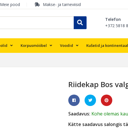
Meie pood
Makse- ja tarneviisid
Telefon
+372 5818 
olid
Korpusmööbel
Voodid
Kušetid ja kontinentaa
Riidekap Bos va
Saadavus:
Kohe olemas kau
Kätte saadavus salongis tä