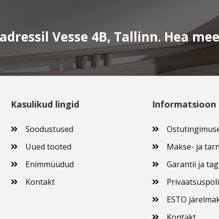
dressil Vesse 4B, Tallinn. Hea me
Kasulikud lingid
Informatsioon
Soodustused
Ostutingimus
Uued tooted
Makse- ja tarn
Enimmüüdud
Garantii ja ta
Kontakt
Privaatsuspoli
ESTO järelma
Kontakt