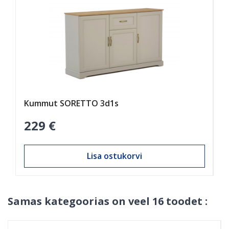
Kummut SORETTO 3d1s
K
229 €
1
Lisa ostukorvi
Samas kategoorias on veel 16 toodet :