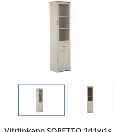

Vitriinkapp SORETTO 1d1w1s