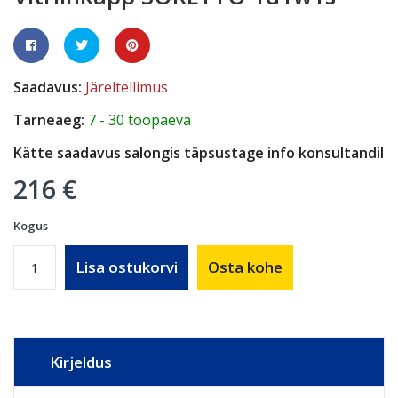
Saadavus:
Järeltellimus
Tarneaeg:
7 - 30 tööpäeva
Kätte saadavus salongis täpsustage info konsultandil
216 €
Kogus
Lisa ostukorvi
Osta kohe
Kirjeldus