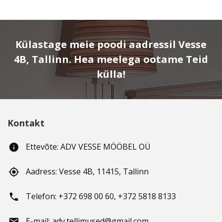
Külastage meie poodi aadressil Vesse
4B, Tallinn. Hea meelega ootame Teid
külla!
Kontakt
Ettevõte: ADV VESSE MÖÖBEL OÜ
info
Aadress: Vesse 4B, 11415, Tallinn
gps_fixed
Telefon: +372 698 00 60, +372 5818 8133
phone
E-mail: adv.tellimused@gmail.com
email