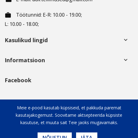
Töötunnid
: E-R: 10.00 - 19.00;
working_hours
L: 10.00 - 18.00;
Kasulikud lingid
keyboard_arrow_down
Informatsioon
keyboard_arrow_down
Facebook
Sotsiaalsed võrgustikud
keyboard_arrow_down
Meie e-pood kasutab küpsiseid, et pakkuda paremat
kasutajakogemust. Soovitame aktsepteerida küpsiste
kasutuse, et muuta sait Teie jaoks mugavamaks.
NÕUSTUN
JÄTA