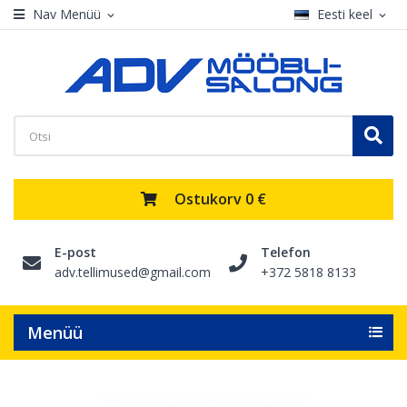
Nav Menüü
Eesti keel
expand_more
expand_more
Ostukorv
0 €
E-post
Telefon
adv.tellimused@gmail.com
+372 5818 8133
Menüü