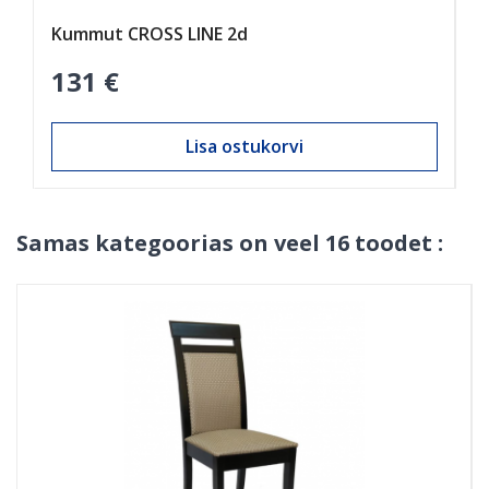
Kummut CROSS LINE 2d
K
131 €
1
Lisa ostukorvi
Samas kategoorias on veel 16 toodet :
AINULT INTERNETIS