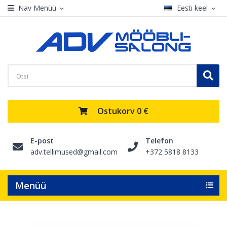
Nav Menüü
Eesti keel
expand_more
expand_more
Ostukorv
0 €
E-post
Telefon
adv.tellimused@gmail.com
+372 5818 8133
Menüü