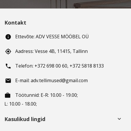
Kontakt
Ettevõte: ADV VESSE MÖÖBEL OÜ
info
Aadress: Vesse 4B, 11415, Tallinn
gps_fixed
Telefon: +372 698 00 60, +372 5818 8133
phone
E-mail: adv.tellimused@gmail.com
email
Töötunnid
: E-R: 10.00 - 19.00;
working_hours
L: 10.00 - 18.00;
Kasulikud lingid
keyboard_arrow_down