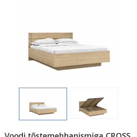

Voodi tõstemehhanismiga CROSS