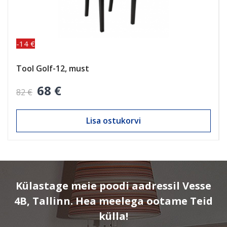
-14 €
Tool Golf-12, must
68 €
82 €
Lisa ostukorvi
Külastage meie poodi aadressil Vesse
4B, Tallinn. Hea meelega ootame Teid
külla!