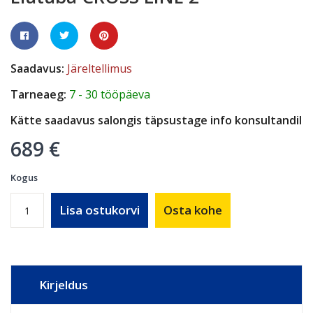
Saadavus:
Järeltellimus
Tarneaeg:
7 - 30 tööpäeva
Kätte saadavus salongis täpsustage info konsultandil
689 €
Kogus
Lisa ostukorvi
Osta kohe
Kirjeldus