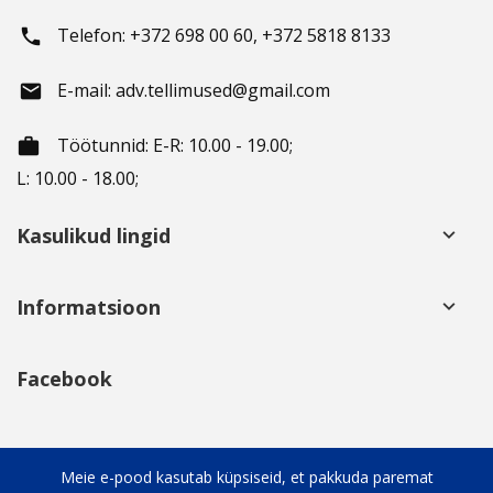
Telefon: +372 698 00 60, +372 5818 8133
phone
E-mail: adv.tellimused@gmail.com
email
Töötunnid
: E-R: 10.00 - 19.00;
working_hours
L: 10.00 - 18.00;
Kasulikud lingid
keyboard_arrow_down
Informatsioon
keyboard_arrow_down
Facebook
Sotsiaalsed võrgustikud
keyboard_arrow_down
Meie e-pood kasutab küpsiseid, et pakkuda paremat