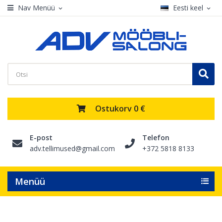
Nav Menüü
Eesti keel
expand_more
expand_more
Ostukorv
0 €
E-post
Telefon
adv.tellimused@gmail.com
+372 5818 8133
Menüü