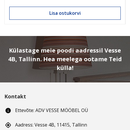
Lisa ostukorvi
Külastage meie poodi aadressil Vesse
4B, Tallinn. Hea meelega ootame Teid
külla!
Kontakt
Ettevõte: ADV VESSE MÖÖBEL OÜ
info
Aadress: Vesse 4B, 11415, Tallinn
gps_fixed