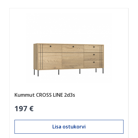
Kummut CROSS LINE 2d3s
A
197 €
1
Lisa ostukorvi