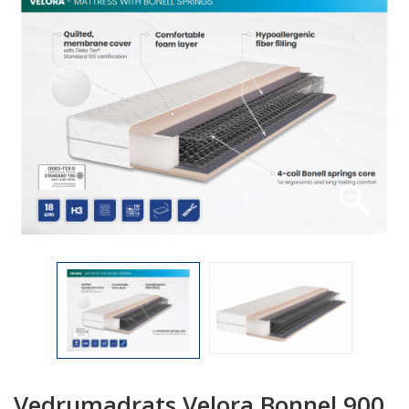

Vedrumadrats Velora Bonnel 900