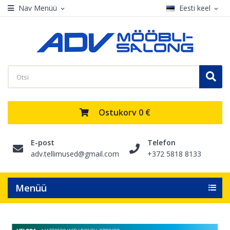
Nav Menüü
Eesti keel
expand_more
expand_more
Ostukorv
0 €
E-post
Telefon
adv.tellimused@gmail.com
+372 5818 8133
Menüü