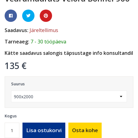
Saadavus:
Järeltellimus
Tarneaeg:
7 - 30 tööpäeva
Kätte saadavus salongis täpsustage info konsultandil
135 €
Suurus
Kogus
Lisa ostukorvi
Osta kohe