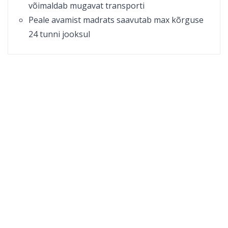
võimaldab mugavat transporti
Peale avamist madrats saavutab max kõrguse
24 tunni jooksul