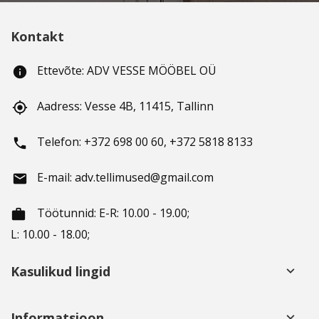
Kontakt
Ettevõte: ADV VESSE MÖÖBEL OÜ
info
Aadress: Vesse 4B, 11415, Tallinn
gps_fixed
Telefon: +372 698 00 60, +372 5818 8133
phone
E-mail: adv.tellimused@gmail.com
email
Töötunnid
: E-R: 10.00 - 19.00;
working_hours
L: 10.00 - 18.00;
Kasulikud lingid
keyboard_arrow_down
Informatsioon
keyboard_arrow_down