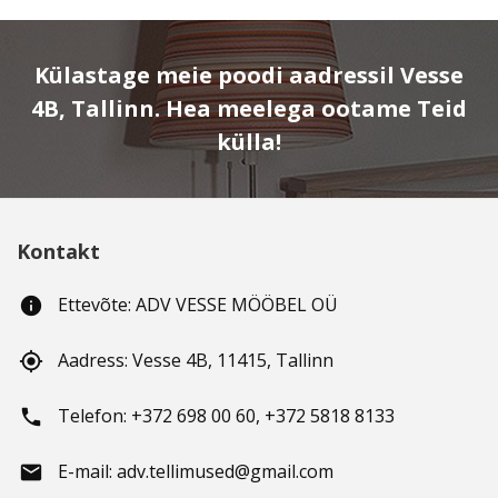
Külastage meie poodi aadressil Vesse
4B, Tallinn. Hea meelega ootame Teid
külla!
Kontakt
Ettevõte: ADV VESSE MÖÖBEL OÜ
info
Aadress: Vesse 4B, 11415, Tallinn
gps_fixed
Telefon: +372 698 00 60, +372 5818 8133
phone
E-mail: adv.tellimused@gmail.com
email