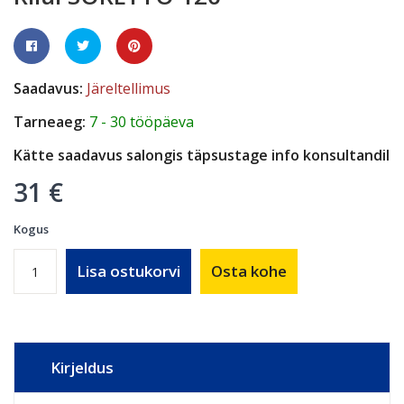
Saadavus:
Järeltellimus
Tarneaeg:
7 - 30 tööpäeva
Kätte saadavus salongis täpsustage info konsultandil
31 €
Kogus
Lisa ostukorvi
Osta kohe
Kirjeldus