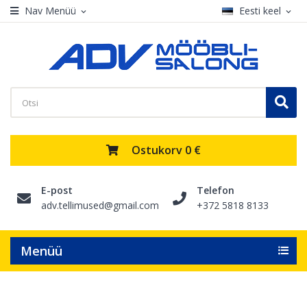
Nav Menüü
Eesti keel
expand_more
expand_more
Ostukorv
0 €
E-post
Telefon
adv.tellimused@gmail.com
+372 5818 8133
Menüü