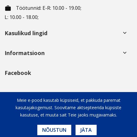
Töötunnid
: E-R: 10.00 - 19.00;
working_hours
L: 10.00 - 18.00;
Kasulikud lingid
keyboard_arrow_down
Informatsioon
keyboard_arrow_down
Facebook
Sotsiaalsed võrgustikud
keyboard_arrow_down
Meie e-pood kasutab küpsiseid, et pakkuda paremat
kasutajakogemust. Soovitame aktsepteerida küpsiste
kasutuse, et muuta sait Teie jaoks mugavamaks.
NÕUSTUN
JÄTA
© Copyright 2020 Advmoobel.ee. Kõik õigused kaitstud.