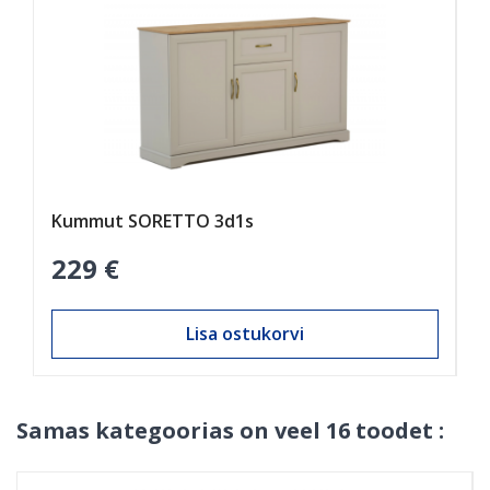
Kummut SORETTO 3d1s
K
229 €
1
Lisa ostukorvi
Samas kategoorias on veel 16 toodet :