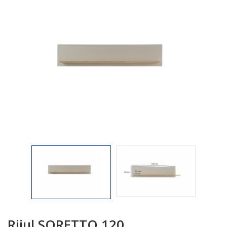

Riiul SORETTO 120