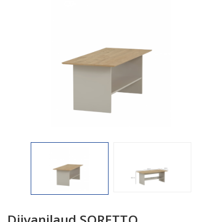

Diivanilaud SORETTO