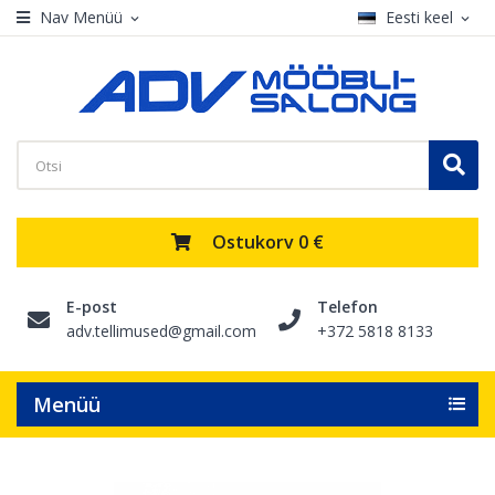
Nav Menüü
Eesti keel
expand_more
expand_more
Ostukorv
0 €
E-post
Telefon
adv.tellimused@gmail.com
+372 5818 8133
Menüü