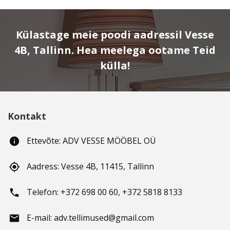
Külastage meie poodi aadressil Vesse
4B, Tallinn. Hea meelega ootame Teid
külla!
Kontakt
Ettevõte: ADV VESSE MÖÖBEL OÜ
info
Aadress: Vesse 4B, 11415, Tallinn
gps_fixed
Telefon: +372 698 00 60, +372 5818 8133
phone
E-mail: adv.tellimused@gmail.com
email