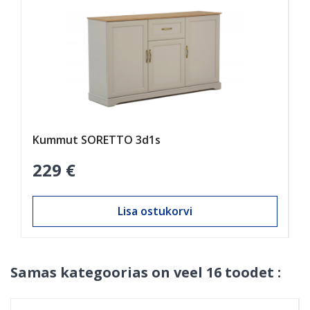
Kummut SORETTO 3d1s
K
229 €
1
Lisa ostukorvi
Samas kategoorias on veel 16 toodet :