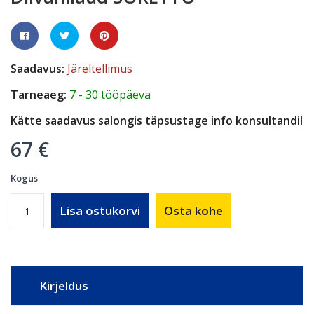
Saadavus:
Järeltellimus
Tarneaeg:
7 - 30 tööpäeva
Kätte saadavus salongis täpsustage info konsultandil
67 €
Kogus
Lisa ostukorvi
Osta kohe
Kirjeldus